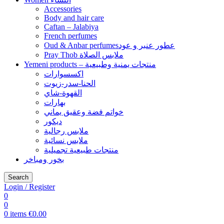
Accessories
Body and hair care
Caftan – Jalabiya
French perfumes
Oud & Anbar perfumesعطور عنبر و عود
Pray Thob ملابس الصلاة
Yemeni products – منتجات يمنية وطبيعية
اكسسوارات
الحنا-سدر-زيوت
القهوة-شاي
بهارات
خواتم فضة وعقيق يماني
ديكور
ملابس رجالية
ملابس نسائية
منتجات طبيعية تجميلية
بخور ومباخر
Search
Login / Register
0
0
0
items
€
0.00