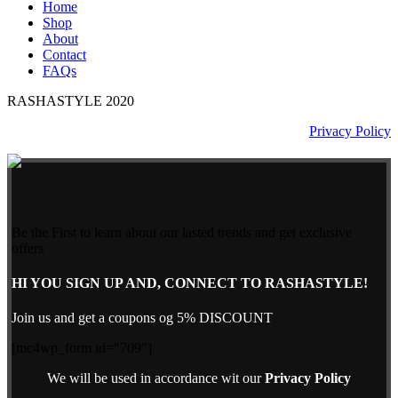
Home
Shop
About
Contact
FAQs
RASHASTYLE
2020
Privacy Policy
Be the First to learn about our lasted trends and get exclusive
offers
HI YOU SIGN UP AND, CONNECT TO RASHASTYLE!
Join us and get a coupons og 5% DISCOUNT
[mc4wp_form id="709"]
We will be used in accordance wit our
Privacy Policy