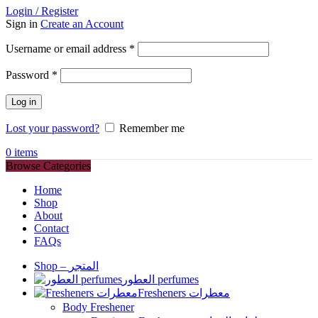
Login / Register
Sign in
Create an Account
Required
Username or email address
*
Required
Password
*
Log in
Lost your password?
Remember me
0
items
Browse Categories
Home
Shop
About
Contact
FAQs
Shop – المتجر
العطور perfumes
Fresheners معطرات
Body Freshener