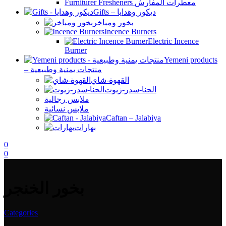
Furniturer Fresheners معطرات المفارش
Gifts – ديكور وهدايا
بخور ومباخر
Incence Burners
Electric Incence
Burner
Yemeni products
– منتجات يمنية وطبيعية
القهوة-شاي
الحنا-سدر-زيوت
ملابس رجالية
ملابس نسائية
Caftan – Jalabiya
بهارات
0
0
بخور الخنجر
Categories