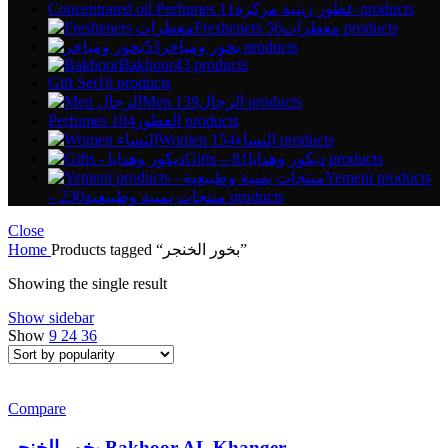
Concentrated oil Perfumes عطور زيتية مركزة
11 products
Fresheners معطرات
56 products
بخور ومباخر
53 products
Bakhoor
43 products
Gift Set
16 products
Men الرجال
139 products
Perfumes العطور
184 products
Women النساء
154 products
Gifts – ديكور وهدايا
81 products
Yemeni products
– منتجات يمنية وطبيعية
230 products
Close
Home
Products tagged “بخور الخنجر”
Showing the single result
Show sidebar
Show
9
24
36
Compare
بخور الخنجر Bakhoor AL Khanger