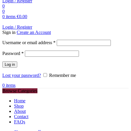
Login / Register
0
0
0
items
€
0.00
Login / Register
Sign in
Create an Account
Required
Username or email address
*
Required
Password
*
Log in
Lost your password?
Remember me
0
items
Browse Categories
Home
Shop
About
Contact
FAQs