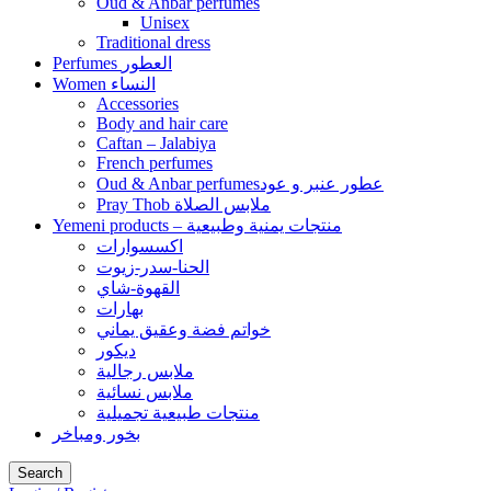
Oud & Anbar perfumes
Unisex
Traditional dress
Perfumes العطور
Women النساء
Accessories
Body and hair care
Caftan – Jalabiya
French perfumes
Oud & Anbar perfumesعطور عنبر و عود
Pray Thob ملابس الصلاة
Yemeni products – منتجات يمنية وطبيعية
اكسسوارات
الحنا-سدر-زيوت
القهوة-شاي
بهارات
خواتم فضة وعقيق يماني
ديكور
ملابس رجالية
ملابس نسائية
منتجات طبيعية تجميلية
بخور ومباخر
Search