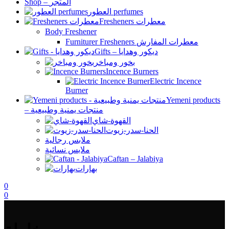
Shop – المتجر
العطور perfumes
Fresheners معطرات
Body Freshener
Furniturer Fresheners معطرات المفارش
Gifts – ديكور وهدايا
بخور ومباخر
Incence Burners
Electric Incence
Burner
Yemeni products
– منتجات يمنية وطبيعية
القهوة-شاي
الحنا-سدر-زيوت
ملابس رجالية
ملابس نسائية
Caftan – Jalabiya
بهارات
0
0