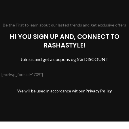
Be the First to learn about our lasted trends and get exclusive offers
HI YOU SIGN UP AND, CONNECT TO
RASHASTYLE!
Join us and get a coupons og 5% DISCOUNT
[mc4wp_form id="709"]
We will be used in accordance wit our
Privacy Policy