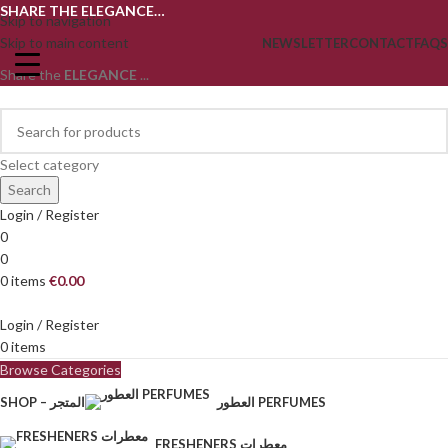
SHARE THE ELEGANCE…
Skip to navigation
Skip to main content
NEWSLETTER
CONTACT
FAQS
Share the
ELEGANCE
...
Select category
Search
Login / Register
0
0
0
items
€
0.00
Login / Register
0
items
Browse Categories
العطور PERFUMES
SHOP – المتجر
FRESHENERS معطرات