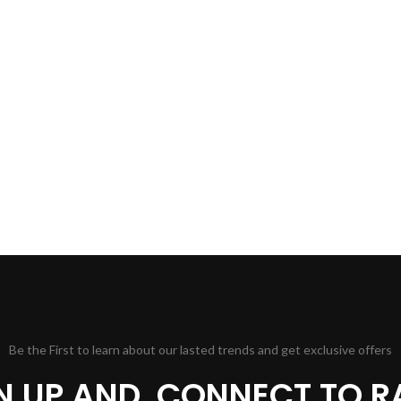
Be the First to learn about our lasted trends and get exclusive offers
GN UP AND, CONNECT TO R