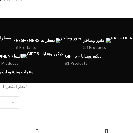
بخور ومباخر
FRESHENERS معطرات
56 Products
53 Products
GIFTS – ديكور وهدايا
WOMEN النساء
 Products
81 Products
MENI PRODUCTS – منتجات يمنية وطبيعية
Products tagged “عطر الشعر”