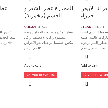
 انا الابيض
المخدرة عطر الشعر و
عطر
حمراء
الجسم (مخمرية)
€
18.00
€
15.00
Inkl. MwSt
Inkl. MwSt
50ml الحجم Hair mist ❤️ عطور
عطر المخدرة محبوب الجماهير ريحة
اركات عالمية اصلية
مشموم و كادي (عنصيف) و فل
شعر الجديدة
😍 ور الغير مرغوبة
مكس جميييييل يرجعك لجو الاعراس
تزيل كل 
من الشعر ويعطي
في اليمن ❤️
Add to cart
Add to cart
Add to Wishlist
Add to Wishl