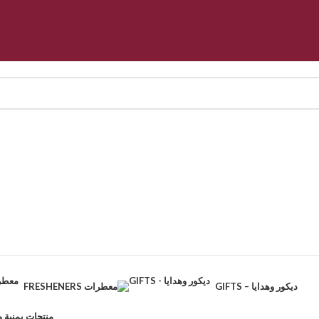
GIFTS – ديكور وهدايا
FRESHENERS معطرات
CTS – منتجات يمنية وطبيعية