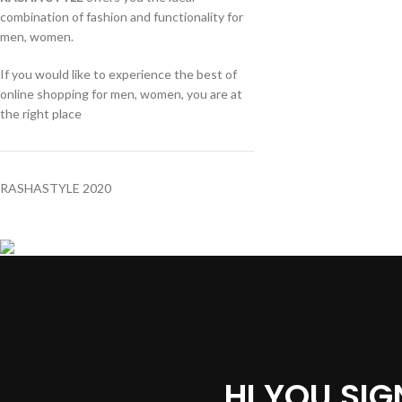
combination of fashion and functionality for
men, women.
If you would like to experience the best of
online shopping for men, women, you are at
the right place
RASHASTYLE
2020
HI YOU SI