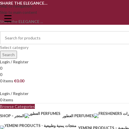
SHARE THE ELEGANCE…
Skip to navigation
Skip to main content
Share the
ELEGANCE
...
Select category
Search
Login / Register
0
0
0
items
€
0.00
Login / Register
0
items
Browse Categories
العطور PERFUMES
SHOP – المتجر
YEMENI PRODU