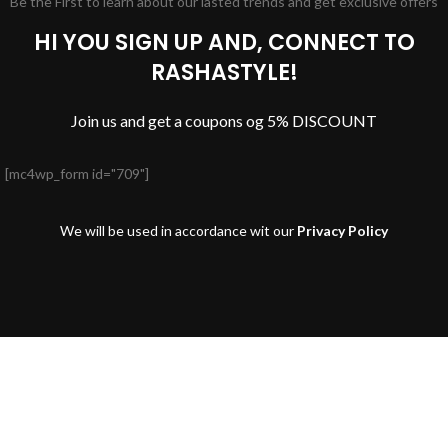
Be the First to learn about our lasted trends and get exclusive offers
HI YOU SIGN UP AND, CONNECT TO
RASHASTYLE!
Join us and get a coupons og 5% DISCOUNT
[mc4wp_form id="709"]
We will be used in accordance wit our
Privacy Policy