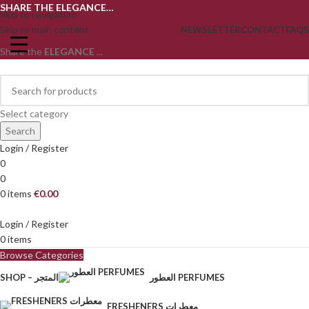
SHARE THE ELEGANCE…
Skip to navigation
Skip to main content
NEWSLETTER
CONTACT
FAQS
Share the
ELEGANCE
...
Select category
Search
Login / Register
0
0
0
items
€
0.00
Login / Register
0
items
Browse Categories
العطور PERFUMES
SHOP – المتجر
FRESHENERS معطرات