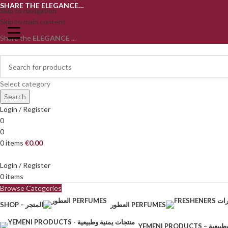
SHARE THE ELEGANCE…
Skip to navigation
Skip to main content
Share the
ELEGANCE
...
Select category
Search
Login / Register
0
0
0
items
€
0.00
Login / Register
0
items
Browse Categories
العطور PERFUMES
SHOP – المتجر
YEMENI PRODU