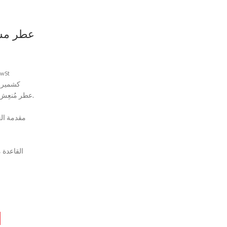
عطر مس
MwSt
كشمير م
عطر مُنعِش، ب
مقدمة الع
القاعد -