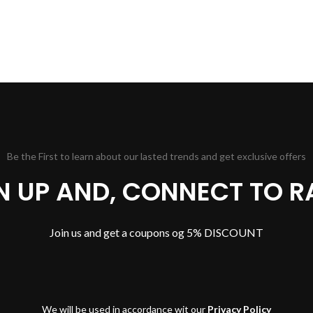
Be the First to learn about our lasted trends and get exclusive offers
GN UP AND, CONNECT TO R
Join us and get a coupons og 5% DISCOUNT
We will be used in accordance wit our
Privacy Policy