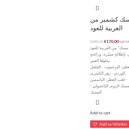
ك كشمير من
العربية للعود
€
170.00
€
180.00
Inkl. 
سك" من العربية للعود
.إطلالةٍ مميّزة، ورائحةٍ
يملؤها العبير
طر: البرغموت - الفلفل
الوردي - زهر الكمثرى
قلب العطر: الياسمين -
ة مسك الروم: الباتشولي
المسك
Add to cart
Add to Wishlist