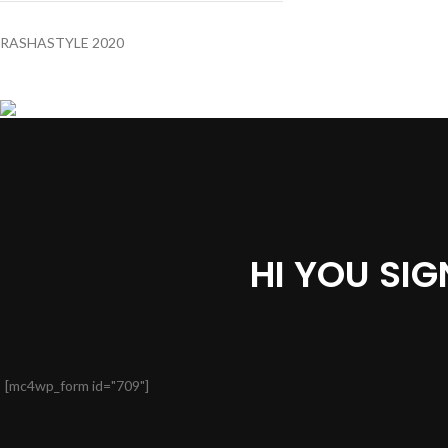
RASHASTYLE
2020
HI YOU SI
[mc4wp_form id="709"]