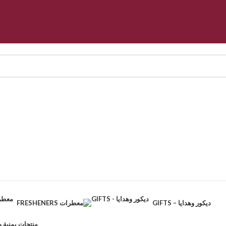
GIFTS – ديكور وهدايا
FRESHENERS معطرات
CTS – منتجات يمنية وطبيعية