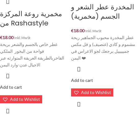
المخدرة عطر الشعر و
مخمرية روعة المركزة
الجسم (مخمرية)
من Rashastyle
€
18.00
Inkl. MwSt
€
18.00
عطر المخدرة محبوب الجماهير ريحة
Inkl. MwSt
مشموم و كادي (عنصيف) و فل مكس
عطر خاص بالجسم والشعر بريحة
جميييييل يرجعك لجو الاعراس في
فواحة من البخور الملكي
اليمن ❤️
الفاخربالطريقة العريقة المتوارثه عبر
الاجيال عدن-وارد اليمن
Add to cart
Add to cart
Add to Wishlist
Add to Wishlist