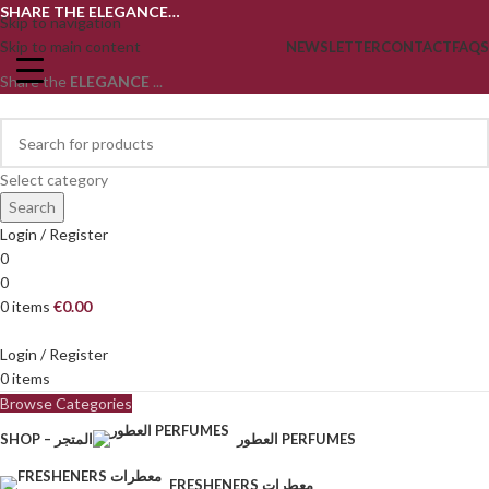
SHARE THE ELEGANCE…
Skip to navigation
Skip to main content
NEWSLETTER
CONTACT
FAQS
Share the
ELEGANCE
...
Select category
Search
Login / Register
0
0
0
items
€
0.00
Login / Register
0
items
Browse Categories
العطور PERFUMES
SHOP – المتجر
FRESHENERS معطرات