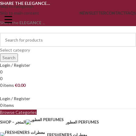
SHARE THE ELEGANCE…
Skip to navigation
Skip to main content
NEWSLETTER
CONTACT
FAQS
Share the
ELEGANCE
...
Select category
Search
Login / Register
0
0
0
items
€
0.00
Login / Register
0
items
Browse Categories
العطور PERFUMES
SHOP – المتجر
FRESHENERS معطرات