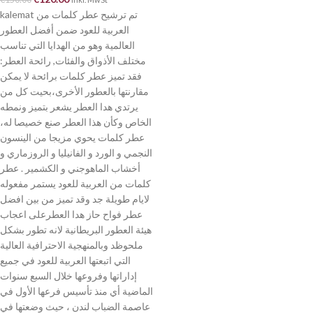
kalemat تم ترشيح عطر كلمات من
العربية للعود ضمن أفضل العطور
العالمية وهو من الهدايا التي تناسب
مختلف الأذواق والفئات, رائحة العطر:
فقد تميز عطر كلمات برائحة لا يمكن
مقارنتها بالعطور الأخرى،بحيت كل من
يرتدي هدا العطر يشعر بتميز ونمطه
الخاص وكأن هذا العطر صنع خصيصا له،
عطر كلمات يحوي مزيجا من الينسون
النجمي و الورد و الفانيليا و الروزماري و
أخشاب الماهوجني و الكشمير . عطر
كلمات من العربية للعود يستمر مفعوله
لايام طويلة جد وقد تميز من بين افضل
عطر فواح حاز هدا العطرعلى اعجاب
هيئة العطور البريطانية لانه تطور بشكل
ملحوظد وبالمنهجية الاحترافية العالية
التي اتبعتها العربية للعود في جميع
إداراتها وفروعها خلال السبع سنوات
الماضية أي منذ تأسيس فرعها الأول في
عاصمة الضباب لندن ، حيث وضعتها في