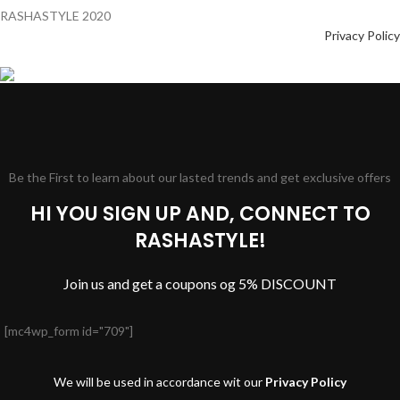
RASHASTYLE
2020
Privacy Policy
Be the First to learn about our lasted trends and get exclusive offers
HI YOU SIGN UP AND, CONNECT TO
RASHASTYLE!
Join us and get a coupons og 5% DISCOUNT
[mc4wp_form id="709"]
We will be used in accordance wit our
Privacy Policy