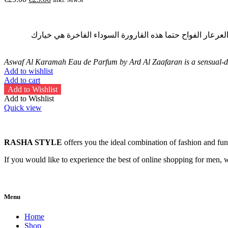
price
price
was:
is:
€29.00.
€25.00.
رعار الفواح حتما هذه القارورة السوداء الفاخرة هي خيارك
Aswaf Al Karamah Eau de Parfum by Ard Al Zaafaran is a sensual-del
Add to wishlist
Add to cart
Add to Wishlist
Add to Wishlist
Quick view
RASHA STYLE
offers you the ideal combination of fashion and fu
If you would like to experience the best of online shopping for men, 
Menu
Home
Shop