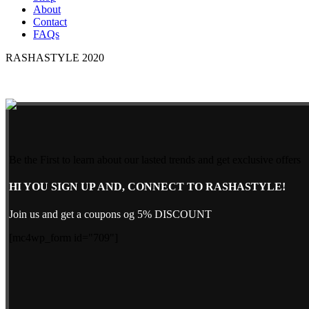
About
Contact
FAQs
RASHASTYLE
2020
Be the First to learn about our lasted trends and get exclusive offers
HI YOU SIGN UP AND, CONNECT TO RASHASTYLE!
Join us and get a coupons og 5% DISCOUNT
[mc4wp_form id="709"]