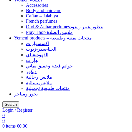
Accessories
Body and hair care
Caftan – Jalabiya
French perfumes
Oud & Anbar perfumesعطور عنبر و عود
Pray Thob ملابس الصلاة
Yemeni products – منتجات يمنية وطبيعية
اكسسوارات
الحنا-سدر-زيوت
القهوة-شاي
بهارات
خواتم فضة وعقيق يماني
ديكور
ملابس رجالية
ملابس نسائية
منتجات طبيعية تجميلية
بخور ومباخر
Search
Login / Register
0
0
0
items
€
0.00