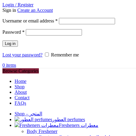
Login / Register
Sign in
Create an Account
Required
Username or email address
*
Required
Password
*
Log in
Lost your password?
Remember me
0
items
Browse Categories
Home
Shop
About
Contact
FAQs
Shop – المتجر
العطور perfumes
Fresheners معطرات
Body Freshener