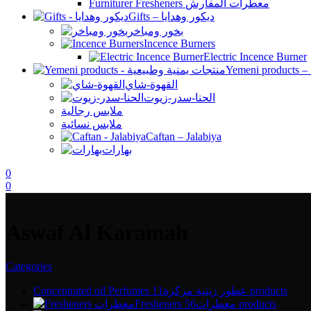
Furniturer Fresheners معطرات المفارش
Gifts – ديكور وهدايا
بخور ومباخر
Incence Burners
Electric Incence Burner
القهوة-شاي
الحنا-سدر-زيوت
ملابس رجالية
ملابس نسائية
Caftan – Jalabiya
بهارات
0
0
Aswaf Al Karamah
Categories
Concentrated oil Perfumes عطور زيتية مركزة
11 products
Fresheners معطرات
56 products