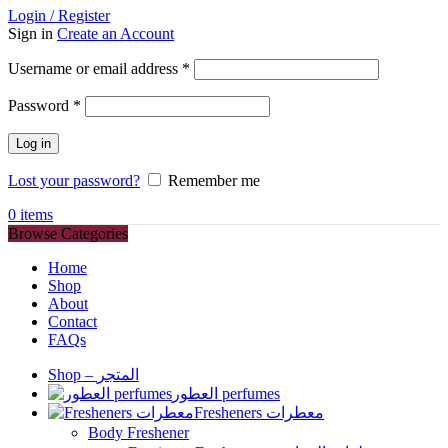
Login / Register
Sign in
Create an Account
Required
Username or email address
*
Required
Password
*
Log in
Lost your password?
Remember me
0
items
Browse Categories
Home
Shop
About
Contact
FAQs
Shop – المتجر
العطور perfumes
Fresheners معطرات
Body Freshener