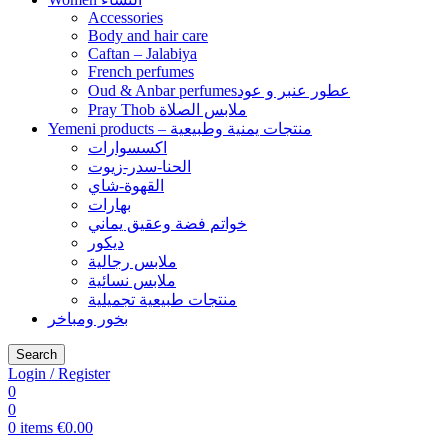
Accessories
Body and hair care
Caftan – Jalabiya
French perfumes
Oud & Anbar perfumesعطور عنبر و عود
Pray Thob ملابس الصلاة
Yemeni products – منتجات يمنية وطبيعية
اكسسوارات
الحنا-سدر-زيوت
القهوة-شاي
بهارات
خواتم فضة وعقيق يماني
ديكور
ملابس رجالية
ملابس نسائية
منتجات طبيعية تجميلية
بخور ومباخر
Search
Login / Register
0
0
0
items
€
0.00