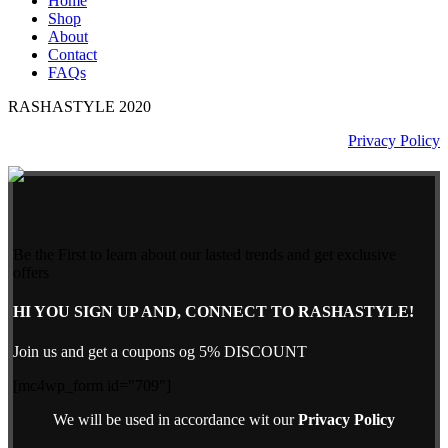
Home
Shop
About
Contact
FAQs
RASHASTYLE
2020
Privacy Policy
Be the First to learn about our lasted trends and get exclusive
offers
HI YOU SIGN UP AND, CONNECT TO RASHASTYLE!
Join us and get a coupons og 5% DISCOUNT
[mc4wp_form id="709"]
We will be used in accordance wit our
Privacy Policy