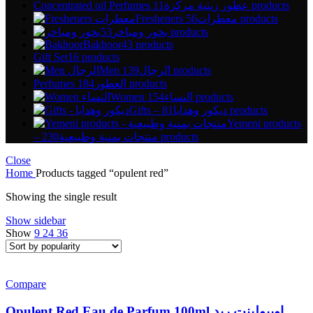
Concentrated oil Perfumes عطور زيتية مركزة
11 products
Fresheners معطرات
56 products
بخور ومباخر
53 products
Bakhoor
43 products
Gift Set
16 products
Men الرجال
139 products
Perfumes العطور
184 products
Women النساء
154 products
Gifts – ديكور وهدايا
81 products
Yemeni products
– منتجات يمنية وطبيعية
230 products
Close
Home
Products tagged “opulent red”
Showing the single result
Show sidebar
Show
9
24
36
Compare
Opulent Red Eau de Parfum 100ml اوبيولينت ريد