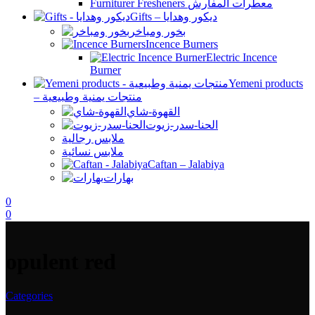
Furniturer Fresheners معطرات المفارش
Gifts – ديكور وهدايا
بخور ومباخر
Incence Burners
Electric Incence
Burner
Yemeni products
– منتجات يمنية وطبيعية
القهوة-شاي
الحنا-سدر-زيوت
ملابس رجالية
ملابس نسائية
Caftan – Jalabiya
بهارات
0
0
opulent red
Categories