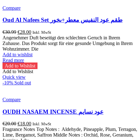
Compare
Oud Al Nafees Set طقم عود النفيس معطر+بخور
Original
Current
€
30.99
€
28.00
Inkl. MwSt
price
price
Angenehmer Duft beseitigt den schlechten Geruch in Ihrem
was:
is:
Zuhause. Das Produkt sorgt für eine gesunde Umgebung in Ihrem
€30.99.
€28.00.
Wohnzimmer. Die
Add to wishlist
Read more
Add to Wishlist
Add to Wishlist
Quick view
-10%
Sold out
Compare
OUDH NASAEM INCENSE عود نسايم
Original
Current
€
20.00
€
18.00
Inkl. MwSt
price
price
Fragrance Notes Top Notes : Aldehyde, Pineapple, Plum, Terragon,
was:
is:
Lime, Bergamot, Saffron Middle Notes : Orchid, Rose, Geranium,