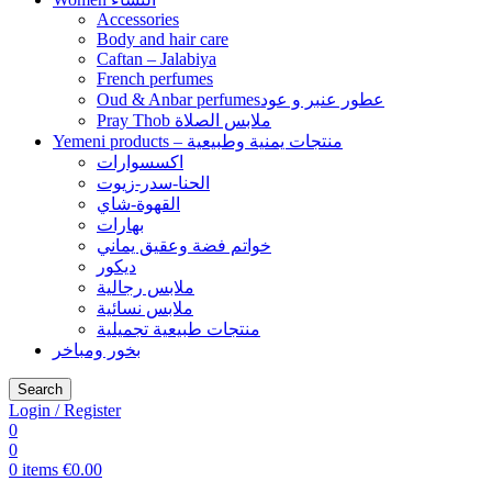
Accessories
Body and hair care
Caftan – Jalabiya
French perfumes
Oud & Anbar perfumesعطور عنبر و عود
Pray Thob ملابس الصلاة
Yemeni products – منتجات يمنية وطبيعية
اكسسوارات
الحنا-سدر-زيوت
القهوة-شاي
بهارات
خواتم فضة وعقيق يماني
ديكور
ملابس رجالية
ملابس نسائية
منتجات طبيعية تجميلية
بخور ومباخر
Search
Login / Register
0
0
0
items
€
0.00