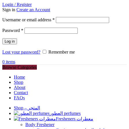
Login / Register
Sign in
Create an Account
Required
Username or email address
*
Required
Password
*
Log in
Lost your password?
Remember me
0
items
Browse Categories
Home
Shop
About
Contact
FAQs
Shop – المتجر
العطور perfumes
Fresheners معطرات
Body Freshener