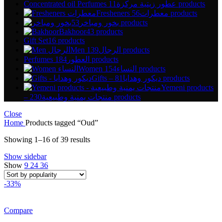
Concentrated oil Perfumes عطور زيتية مركزة
11 products
Fresheners معطرات
56 products
بخور ومباخر
53 products
Bakhoor
43 products
Gift Set
16 products
Men الرجال
139 products
Perfumes العطور
184 products
Women النساء
154 products
Gifts – ديكور وهدايا
81 products
Yemeni products
– منتجات يمنية وطبيعية
230 products
Close
Home
Products tagged “Oud”
Sorted
Showing 1–16 of 39 results
by
Show sidebar
popularity
Show
9
24
36
-33%
Compare