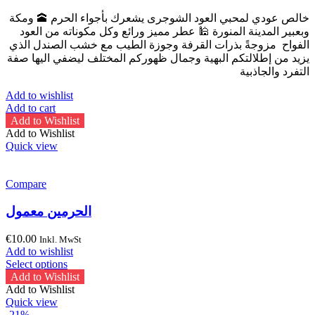
خالص عودي لمحبي العود الشوجرى يشعرك بأجواء الحرم 🕋 ومكة
وبعبير المدينة المنورة 🕌 عطر مميز ورائع وكل مكوناته من العود
الفواح مزوجةً بذرات القرفة وجوزة الطيب مع خشب الصندل الذي
يزيد من إطلالتكم البهية وجمال ظهوركم المختلف ليضفي اليها صفة
التفرد والجاذبية
Add to wishlist
Add to cart
Add to Wishlist
Add to Wishlist
Quick view
Compare
الحرمين معمول
€
10.00
Inkl. MwSt
Add to wishlist
This
Select options
product
Add to Wishlist
has
Add to Wishlist
multiple
Quick view
variants.
-21%