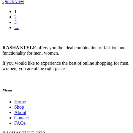
Quick view
1
2
3
→
RASHA STYLE
offers you the ideal combination of fashion and
functionality for men, women.
If you would like to experience the best of online shopping for men,
women, you are at the right place
Menu
Home
Shop
About
Contact
FAQs