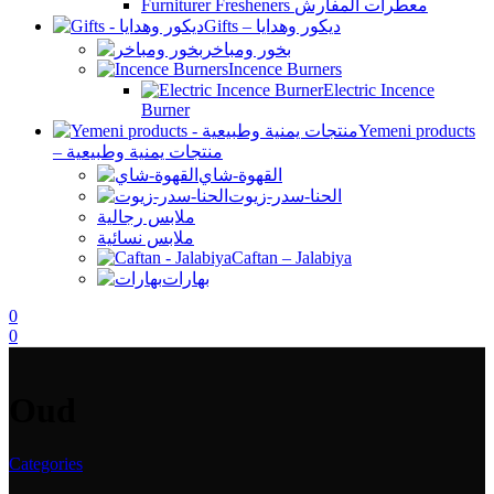
Furniturer Fresheners معطرات المفارش
Gifts – ديكور وهدايا
بخور ومباخر
Incence Burners
Electric Incence
Burner
Yemeni products
– منتجات يمنية وطبيعية
القهوة-شاي
الحنا-سدر-زيوت
ملابس رجالية
ملابس نسائية
Caftan – Jalabiya
بهارات
0
0
Oud
Categories