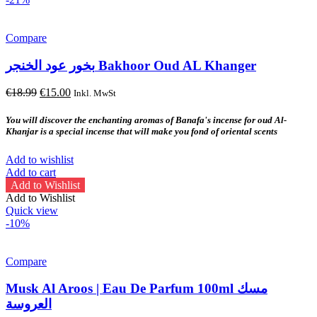
The
options
may
Compare
be
chosen
بخور عود الخنجر Bakhoor Oud AL Khanger
on
the
Original
Current
€
18.99
€
15.00
Inkl. MwSt
product
price
price
page
was:
is:
You will discover the enchanting aromas of Banafa's incense for oud Al-
€18.99.
€15.00.
Khanjar is a special incense that will make you fond of oriental scents
Add to wishlist
Add to cart
Add to Wishlist
Add to Wishlist
Quick view
-10%
Compare
Musk Al Aroos | Eau De Parfum 100ml مسك
العروسة