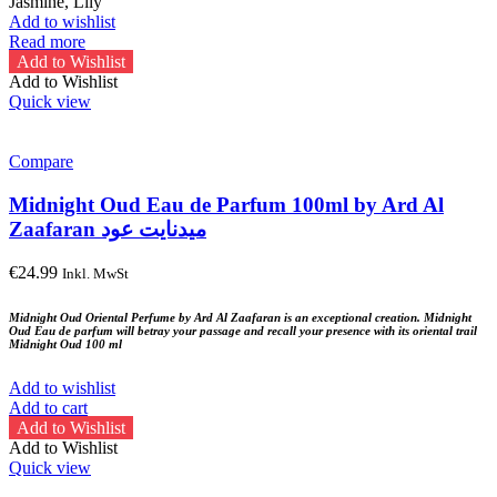
€20.00.
€18.00.
Jasmine, Lily
Add to wishlist
Read more
Add to Wishlist
Add to Wishlist
Quick view
Compare
Midnight Oud Eau de Parfum 100ml by Ard Al
Zaafaran ميدنايت عود
€
24.99
Inkl. MwSt
Midnight Oud Oriental Perfume by Ard Al Zaafaran is an exceptional creation. Midnight
Oud Eau de parfum will betray your passage and recall your presence with its oriental trail
Midnight Oud 100 ml
Add to wishlist
Add to cart
Add to Wishlist
Add to Wishlist
Quick view