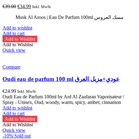
Original
Current
€
39.00
€
34.99
Inkl. MwSt
price
price
was:
is:
Musk Al Aroos | Eau De Parfum 100ml مسك العروس
€39.00.
€34.99.
Add to wishlist
Add to cart
Add to Wishlist
Add to Wishlist
Quick view
Compare
Oudi eau de parfum 100 ml عودي+مزيل العرق
€
24.99
Inkl. MwSt
Oudi Eau de Parfum 100ml by Ard Al Zaafaran Vaporisateur /
Spray - Unisex, Oud, woody, warm, spicy, amber, cinnamon
Add to wishlist
Add to cart
Add to Wishlist
Add to Wishlist
Quick view
-10%
Sold out