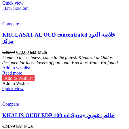
Quick view
-33%
Sold out
Compare
KHULASAT AL OUD concentrated خلاصة العود
مركز
Original
Current
€
29.99
€
20.00
Inkl. MwSt
price
price
Come to the richness, come to the purest. Khulasat al Oud is
was:
is:
designed for those lovers of pure oud. Precious. Pure. Profound.
€29.99.
€20.00.
Add to wishlist
Read more
Add to Wishlist
Add to Wishlist
Quick view
Compare
KHALIS OUDI EDP 100 ml Spray خالص عودي
€
24.99
Inkl. MwSt