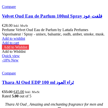
Compare
Velvet Oud Eau de Parfum 100ml Spray فلفت عود
€
28.00
Inkl. MwSt
Perfume Velvet Oud Eau de Parfum by Lattafa Perfumes
Vaporisateur / Spray - unisex, balsamic, oudh, amber, smoke, musk.
Add to wishlist
Add to cart
Add to Wishlist
Add to Wishlist
Quick view
-18%
New
Compare
Thara Al Oud EDP 100 ml ثراء العود
Original
Current
€
55.00
€
45.00
Inkl. MwSt
price
price
Rated
5.00
out of 5
was:
is:
Thara Al Oud , Amazing and enchanting fragrance for men and
€55.00.
€45.00.