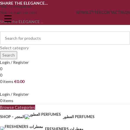
SHARE THE ELEGANCE…
Skip to navigation
Skip to main content
NEWSLETTER
CONTACT
FAQS
Share the
ELEGANCE
...
Select category
Search
Login / Register
0
0
0
items
€
0.00
Login / Register
0
items
Browse Categories
العطور PERFUMES
SHOP – المتجر
FRESHENERS معطرات