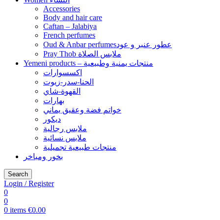
Accessories
Body and hair care
Caftan – Jalabiya
French perfumes
Oud & Anbar perfumesعطور عنبر و عود
Pray Thob ملابس الصلاة
Yemeni products – منتجات يمنية وطبيعية
اكسسوارات
الحنا-سدر-زيوت
القهوة-شاي
بهارات
خواتم فضة وعقيق يماني
ديكور
ملابس رجالية
ملابس نسائية
منتجات طبيعية تجميلية
بخور ومباخر
Search
Login / Register
0
0
0
items
€
0.00