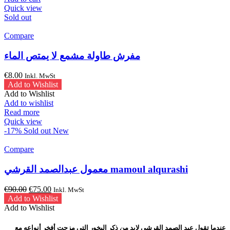
Quick view
Sold out
Compare
مفرش طاولة مشمع لا يمتص الماء
€
8.00
Inkl. MwSt
Add to Wishlist
Add to Wishlist
Add to wishlist
Read more
Quick view
-17%
Sold out
New
Compare
معمول عبدالصمد القرشي mamoul alqurashi
Original
Current
€
90.00
€
75.00
Inkl. MwSt
price
price
Add to Wishlist
was:
is:
Add to Wishlist
€90.00.
€75.00.
عندما تقول عبد الصمد القرشي لابد من ذكر البخور التي مزجت أفخر أنواعه مع