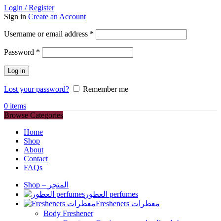
Login / Register
Sign in
Create an Account
Required
Username or email address
*
Required
Password
*
Log in
Lost your password?
Remember me
0
items
Browse Categories
Home
Shop
About
Contact
FAQs
Shop – المتجر
العطور perfumes
Fresheners معطرات
Body Freshener