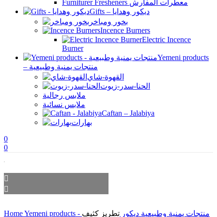
Furniturer Fresheners معطرات المفارش
Gifts – ديكور وهدايا
بخور ومباخر
Incence Burners
Electric Incence
Burner
Yemeni products
– منتجات يمنية وطبيعية
القهوة-شاي
الحنا-سدر-زيوت
ملابس رجالية
ملابس نسائية
Caftan – Jalabiya
بهارات
0
0
Home
تطريز كثيف
ديكور
Yemeni products - منتجات يمنية وطبيعية