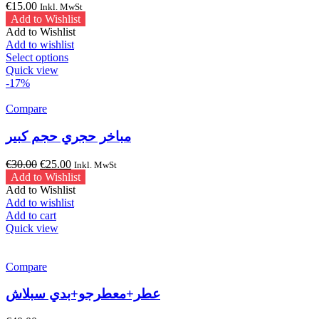
€
15.00
Inkl. MwSt
Add to Wishlist
Add to Wishlist
Add to wishlist
This
Select options
product
Quick view
has
-17%
multiple
variants.
Compare
The
options
مباخر حجري حجم كبير
may
be
Original
Current
€
30.00
€
25.00
Inkl. MwSt
chosen
price
price
Add to Wishlist
on
was:
is:
Add to Wishlist
the
€30.00.
€25.00.
Add to wishlist
product
Add to cart
page
Quick view
Compare
عطر+معطرجو+بدي سبلاش