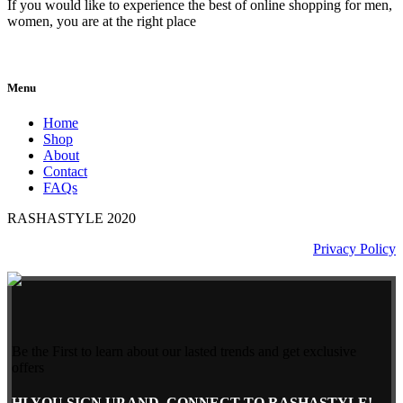
If you would like to experience the best of online shopping for men,
women, you are at the right place
Menu
Home
Shop
About
Contact
FAQs
RASHASTYLE
2020
Privacy Policy
Be the First to learn about our lasted trends and get exclusive
offers
HI YOU SIGN UP AND, CONNECT TO RASHASTYLE!