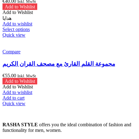
€
40.00
Inkl. MwSt
Add to Wishlist
Add to Wishlist
هدايا
Add to wishlist
This
Select options
product
Quick view
has
multiple
variants.
Compare
The
options
مجموعة القلم القارئ مع مصحف القران الكريم
may
be
€
55.00
Inkl. MwSt
chosen
Add to Wishlist
on
Add to Wishlist
the
Add to wishlist
product
Add to cart
page
Quick view
RASHA STYLE
offers you the ideal combination of fashion and
functionality for men, women.