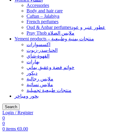
Accessories
Body and hair care
Caftan – Jalabiya
French perfumes
Oud & Anbar perfumesعطور عنبر و عود
Pray Thob ملابس الصلاة
Yemeni products – منتجات يمنية وطبيعية
اكسسوارات
الحنا-سدر-زيوت
القهوة-شاي
بهارات
خواتم فضة وعقيق يماني
ديكور
ملابس رجالية
ملابس نسائية
منتجات طبيعية تجميلية
بخور ومباخر
Search
Login / Register
0
0
0
items
€
0.00