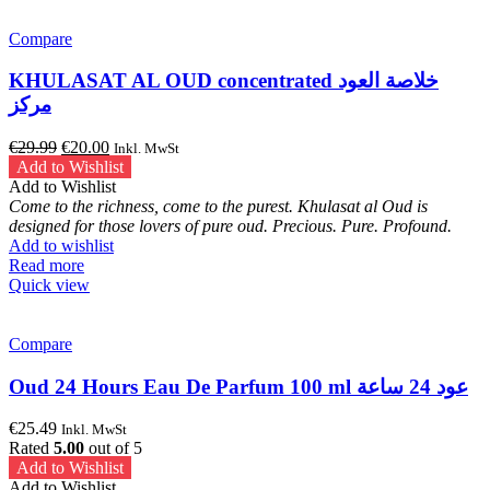
Compare
KHULASAT AL OUD concentrated خلاصة العود
مركز
Original
Current
€
29.99
€
20.00
Inkl. MwSt
price
price
Add to Wishlist
was:
is:
Add to Wishlist
€29.99.
€20.00.
Come to the richness, come to the purest. Khulasat al Oud is
designed for those lovers of pure oud. Precious. Pure. Profound.
Add to wishlist
Read more
Quick view
Compare
Oud 24 Hours Eau De Parfum 100 ml عود 24 ساعة
€
25.49
Inkl. MwSt
Rated
5.00
out of 5
Add to Wishlist
Add to Wishlist