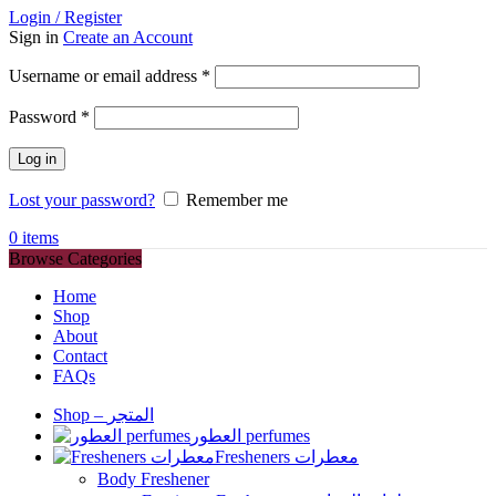
Login / Register
Sign in
Create an Account
Required
Username or email address
*
Required
Password
*
Log in
Lost your password?
Remember me
0
items
Browse Categories
Home
Shop
About
Contact
FAQs
Shop – المتجر
العطور perfumes
Fresheners معطرات
Body Freshener