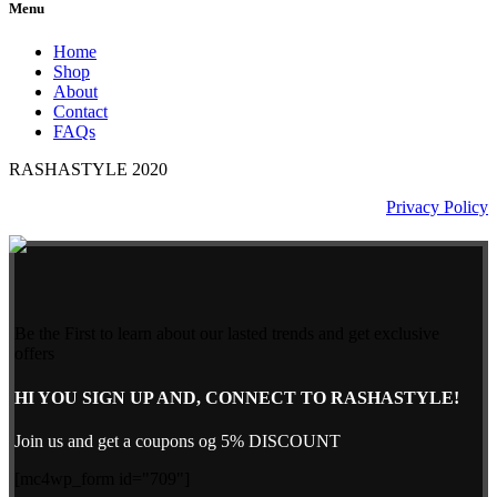
Menu
Home
Shop
About
Contact
FAQs
RASHASTYLE
2020
Privacy Policy
Be the First to learn about our lasted trends and get exclusive
offers
HI YOU SIGN UP AND, CONNECT TO RASHASTYLE!
Join us and get a coupons og 5% DISCOUNT
[mc4wp_form id="709"]