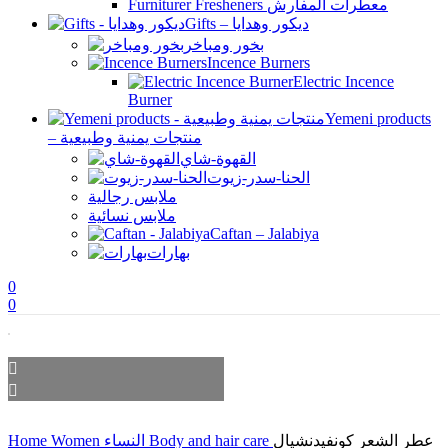
Furniturer Fresheners معطرات المفارش
Gifts – ديكور وهدايا
بخور ومباخر
Incence Burners
Electric Incence
Burner
Yemeni products
– منتجات يمنية وطبيعية
القهوة-شاي
الحنا-سدر-زيوت
ملابس رجالية
ملابس نسائية
Caftan – Jalabiya
بهارات
0
0
Home
Women النساء
Body and hair care
عطر الشعر كونفيدنشيال