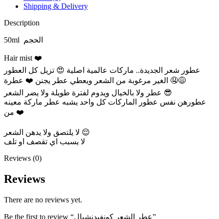
Shipping & Delivery
Description
50ml الحجم
Hair mist ❤️
عطور شعر الجديدة.. ماركات عالمية اصلية 😍 تزيل كل العطور
الغير مرغوبة من الشعر ويعطي عطر يجنن ❤️ عطرة 🤤😅
عطر ولا بالخيال ويدوم لفترة طويلة ولا يضر الشعر 😎
عطورهن نفس عطور الماركات كل واحد يشبه عطر ماركة معينه
❤️ من
لا يلتصق ولا يدهن الشعر 😌
لا يسبب اي تقصف او تلف
Reviews (0)
Reviews
There are no reviews yet.
Be the first to review “عطر الشعر كونفيدنشيال”