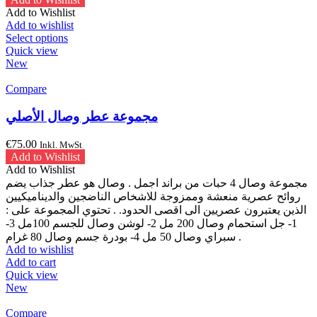
Add to Wishlist
Add to wishlist
This
Select options
product
Quick view
has
New
multiple
variants.
Compare
The
options
مجموعة عطر وصال الأصلي
may
be
€
75.00
Inkl. MwSt
chosen
Add to Wishlist
on
Add to Wishlist
the
مجموعة وصال 4 حبات من براند اجمل . وصال هو عطر جذاب يضم
product
روائح عصرية منعشة وممزوجة للاشخاص الناضجين والديناميكيين
page
الذين يعتبرون عصريين الى اقصى الحدود. . تحتوي المجموعة على :
1- جل استحمام وصال 200 مل 2- لوشن وصال للجسم 100مل 3-
سبراي وصال 50 مل 4- بودرة جسم وصال 80 غرام .
Add to wishlist
Add to cart
Quick view
New
Compare