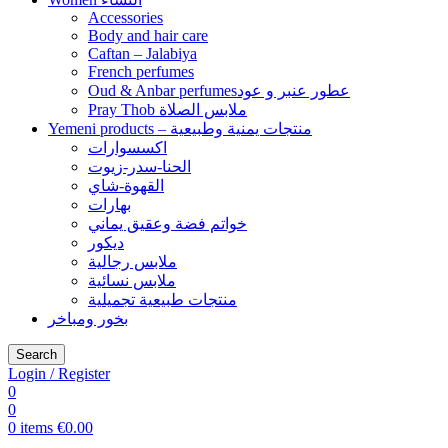
Accessories
Body and hair care
Caftan – Jalabiya
French perfumes
Oud & Anbar perfumesعطور عنبر و عود
Pray Thob ملابس الصلاة
Yemeni products – منتجات يمنية وطبيعية
اكسسوارات
الحنا-سدر-زيوت
القهوة-شاي
بهارات
خواتم فضة وعقيق يماني
ديكور
ملابس رجالية
ملابس نسائية
منتجات طبيعية تجميلية
بخور ومباخر
Search
Login / Register
0
0
0
items
€
0.00