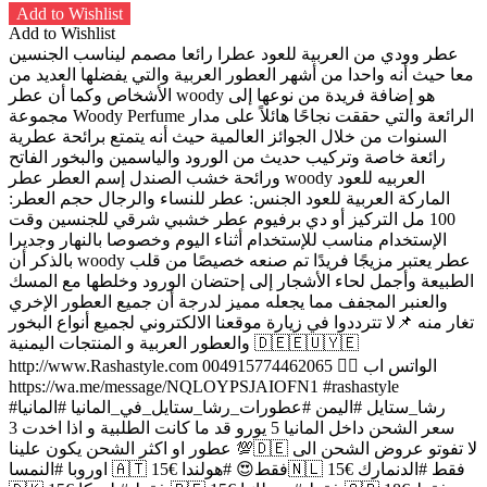
Add to Wishlist
Add to Wishlist
عطر وودي من العربية للعود عطرا رائعا مصمم ليناسب الجنسين
معا حيث أنه واحدا من أشهر العطور العربية والتي يفضلها العديد من
الأشخاص وكما أن عطر woody هو إضافة فريدة من نوعها إلى
مجموعة Woody Perfume الرائعة والتي حققت نجاحًا هائلاً على مدار
السنوات من خلال الجوائز العالمية حيث أنه يتمتع برائحة عطرية
رائعة خاصة وتركيب حديث من الورود والياسمين والبخور الفاتح
ورائحة خشب الصندل إسم العطر عطر woody العربيه للعود
الماركة العربية للعود الجنس: عطر للنساء والرجال حجم العطر:
100 مل التركيز أو دي برفيوم عطر خشبي شرقي للجنسين وقت
الإستخدام مناسب للإستخدام أثناء اليوم وخصوصا بالنهار وجديرا
بالذكر أن woody عطر يعتبر مزيجًا فريدًا تم صنعه خصيصًا من قلب
الطبيعة وأجمل لحاء الأشجار إلى إحتضان الورود وخلطها مع المسك
والعنبر المجفف مما يجعله مميز لدرجة أن جميع العطور الإخري
تغار منه 📌لا تترددوا في زيارة موقعنا الالكتروني لجميع أنواع البخور
والعطور العربية و المنتجات اليمنية 🇩🇪🇪🇺🇾🇪
http://www.Rashastyle.com الواتس اب 👇🏻 004915774462065
https://wa.me/message/NQLOYPSJAIOFN1 #rashastyle
#رشا_ستايل #اليمن #عطورات_رشا_ستايل_في_المانيا #المانيا
سعر الشحن داخل المانيا 5 يورو قد ما كانت الطلبية و اذا اخدت 3
عطور او اكثر الشحن يكون علينا 💯🇩🇪 لا تفوتو عروض الشحن الى
اوروبا #النمسا 🇦🇹 15€ فقط😍 #هولندا🇳🇱 15€ فقط #الدنمارك