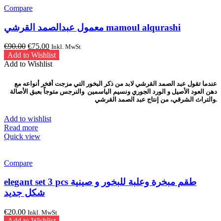
variants.
Compare
The
options
معمول عبدالصمد القرشي mamoul alqurashi
may
be
Original
Current
€
90.00
€
75.00
Inkl. MwSt
chosen
price
price
Add to Wishlist
on
was:
is:
Add to Wishlist
the
€90.00.
€75.00.
product
عندما تقول عبد الصمد القرشي لابد من ذكر البخور التي مزجت أفخر أنواعه مع
page
دهن العود الأصيل و الورد الجوري ونسيم الياسمين والنرجس متوجاً بعبق الأصالة
والتراث الشرقي، من إنتاج عبد الصمد القرشي.
Add to wishlist
Read more
Quick view
Compare
elegant set 3 pcs طقم مبخرة وعلبة للبخور و صينية
شكل جديد
€
20.00
Inkl. MwSt
Add to Wishlist