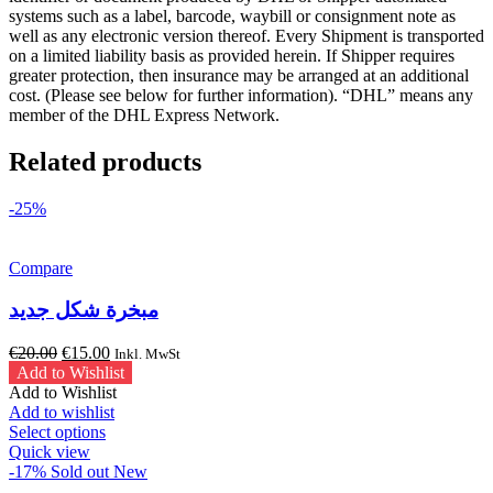
systems such as a label, barcode, waybill or consignment note as
well as any electronic version thereof. Every Shipment is transported
on a limited liability basis as provided herein. If Shipper requires
greater protection, then insurance may be arranged at an additional
cost. (Please see below for further information). “DHL” means any
member of the DHL Express Network.
Related products
-25%
Compare
مبخرة شكل جديد
Original
Current
€
20.00
€
15.00
Inkl. MwSt
price
price
Add to Wishlist
was:
is:
Add to Wishlist
€20.00.
€15.00.
Add to wishlist
This
Select options
product
Quick view
has
-17%
Sold out
New
multiple