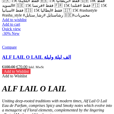
🇩🇰 15€ فقط #بلجيكا 🇧🇪 15€ فقط #بريطانيا 🇬🇧 18€ فقط
#السويد 🇸🇪 15€ فقط #فرنسا 🇫🇷 15€ فقط #فنلندا 🇫🇮 15€
فقط #اسبانيا 🇪🇸 15€ فقط #ايطاليا 🇮🇹 15€ #rashastyle
#rasha_style #رشاستايل #رشا_ستايل 🇩🇪#مخمريات
Add to wishlist
Add to cart
Quick view
-30%
New
Compare
ALF LAIL O LAIL الف ليلة وليلة
Original
Current
€
100.00
€
70.00
Inkl. MwSt
price
price
Add to Wishlist
was:
is:
Add to Wishlist
€100.00.
€70.00.
ALF LAIL O LAIL
Uniting deep-rooted traditions with modern times, Alf Lail O Lail
Eau de Parfum, comprises Spicy and Smoky notes which evolve into
a menagerie of Floral elements, complemented by the lingering