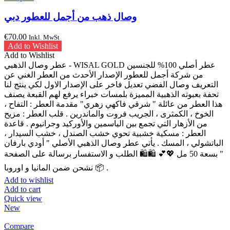
وصال ذهب من أجمل للعطور دبي
€
70.00
Inkl. MwSt
Add to Wishlist
Add to Wishlist
عطر وصال الذهبي - WISAL GOLD عطر أصلي 100% للجنسين
من شركة أجمل للعطور الإصدار الأحدث من العطر الغني عن
التعريف وصال الفضي تعديل فاخر على الإصدار الاول لكي ينتج لنا
تحفة بعبوته الذهبية المميزة بلمسات خبراء يرفع لهم القبعة يصنف
هذا العطر من عائلة " شرقي فاكهي زهري" مقدمة العطر : التفاح ،
الخوخ ، الكمثرى ، الجريب فروت والماندرين . قلب العطر : مزيح
من الأزهار التي تجمع بين الياسمين والأوركيد وجرانيوم . قاعدة
العطر : مسكية خشبية تحوي خشب الصندل ، خشب السيدار ،
الباتشولي ، المسك . يأتي عطر وصال الذهبي الأصلي " أودي بارفان
" بسعة 50 مل 💖💕 🛍🛍 الطلب و الاستفسار برسالة على الصفحة
📦 نشحن ضمن المانيا و اوروبا .
Add to wishlist
Add to cart
Quick view
New
Compare