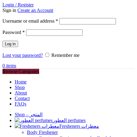
Login / Register
Sign in
Create an Account
Required
Username or email address
*
Required
Password
*
Log in
Lost your password?
Remember me
0
items
Browse Categories
Home
Shop
About
Contact
FAQs
Shop – المتجر
العطور perfumes
Fresheners معطرات
Body Freshener