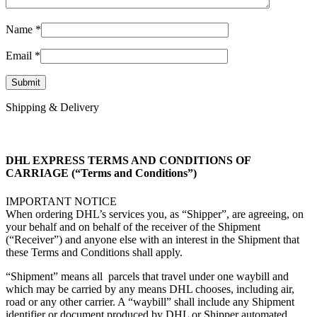
Name
*
Email
*
Shipping & Delivery
DHL EXPRESS TERMS AND CONDITIONS OF
CARRIAGE (“Terms and Conditions”)
IMPORTANT NOTICE
When ordering DHL’s services you, as “Shipper”, are agreeing, on
your behalf and on behalf of the receiver of the Shipment
(“Receiver”) and anyone else with an interest in the Shipment that
these Terms and Conditions shall apply.
“Shipment” means all parcels that travel under one waybill and
which may be carried by any means DHL chooses, including air,
road or any other carrier. A “waybill” shall include any Shipment
identifier or document produced by DHL or Shipper automated